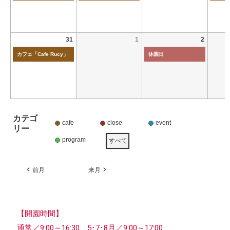
31
1
2
カフェ「Cafe Rucy」
休園日
カテゴ
cafe
close
event
リー
program
すべて
前月
来月
【開園時間】
通常／9:00～16:30、5･7･8月／9:00～17:00