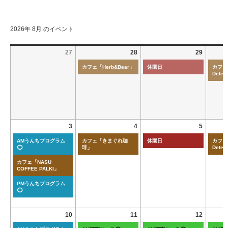
2026年 8月 のイベント
27
28
29
カフェ「Herb&Bear」
休園日
カフェ「
Deten
3
4
5
AMうんちプログラム
カフェ「きまぐれ珈
休園日
カフェ「
⭕
琲」
Deten
カフェ「NASU
COFFEE PALKI」
PMうんちプログラム
⭕
10
11
12