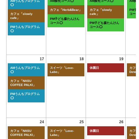
AMうんちプログラム
AM探究コース⭕
AM探究コース⭕
AM探
⭕
カフェ「Herb&Bear」
カフェ「slowly
PM子
カフェ「slowly
cafe」
コース
cafe」
PM子ども森たんけん
コース⭕
PM子ども森たんけん
PMうんちプログラム
コース⭕
⭕
17
18
19
AMうんちプログラム
スイーツ「Love-
休園日
カフェ「
⭕
Labo」
Deten
カフェ「NASU
COFFEE PALKI」
PMうんちプログラム
⭕
24
25
26
カフェ「NASU
スイーツ「Love-
休園日
カフェ「
COFFEE PALKI」
Labo」
Deten