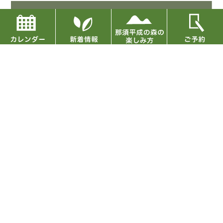
〈DATA〉
住所：栃木県那須郡那須町高久丙3254
TEL：0287-74-6808（9:00～17:00）
入館料：無料
開館時間：9:00～16:30（5,7,8月は～17:00まで）
休館日：毎週 水曜日（祝日の場合はその翌日、GW、
お盆、年末年始は無休）