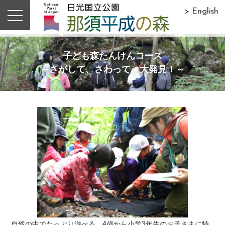
> English
子ども森たんけんコース
～さがして、さわって、大発見！～
自然の中でたっぷり遊べる、4歳から小学3年生のお子さまに特