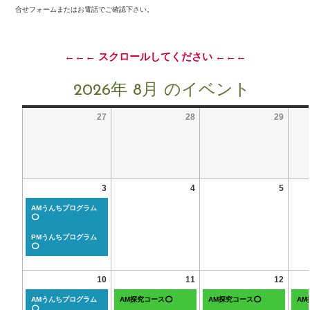
合せフォームまたはお電話でご確認下さい。
←←← スクロールしてください ←←←
2026年 8月 のイベント
27
28
29
3
4
5
AMうんちプログラム
⭕
PMうんちプログラム
⭕
10
11
12
AMうんちプログラム
AM探究コース⭕
AM探究コース⭕
A
⭕