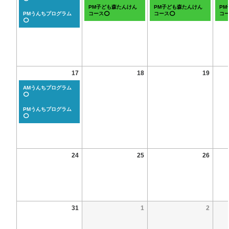
PM子ども森たんけん
PM子ども森たんけん
P
PMうんちプログラム
コース⭕
コース⭕
コ
⭕
17
18
19
AMうんちプログラム
⭕
PMうんちプログラム
⭕
24
25
26
31
1
2