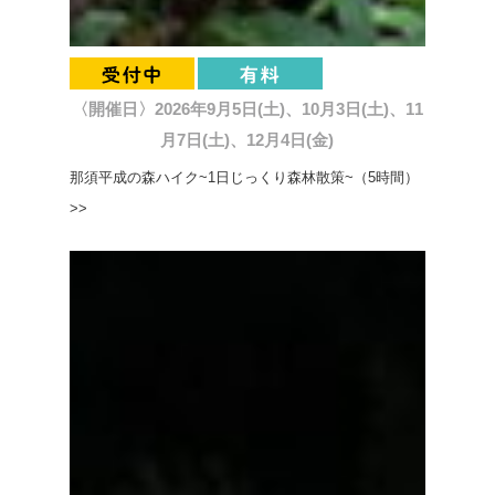
〈開催日〉2026年9月5日(土)、10月3日(土)、11
月7日(土)、12月4日(金)
那須平成の森ハイク~1日じっくり森林散策~（5時間）
>>