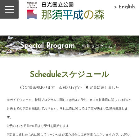
> English
Special Program
特別プログラム
Scheduleスケジュール
⭕ 定員余裕あります ⚠ 残りわずか ✖ 定員に達しました
※ガイドウォーク、特別プログラムに関しては約3ヶ月先、カフェ営業日に関しては約2ヶ
月先までの予定を掲載しております。それ以降に関しては予定が決まり次第掲載致しま
す。
※予約は2か月前の1日より受付を開始します
※定員に達したものに関してキャンセルが出た場合には再募集もございますので、お問い