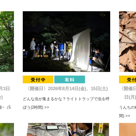
月3日
〈開催日〉2026年8月14日(金)、15日(土)
〈開催日〉
)
日(月
どんな虫が集まるかな？ライトトラップで虫を呼
~（5
ぼう(2時間) >>
うんちの
間) >>