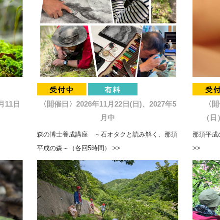
月11日
〈開催日〉2026年11月22日(日)、2027年5
〈開
月中
（日）
森の博士養成講座 ～石オタクと読み解く、那須
那須平成の
平成の森～（各回5時間） >>
>>