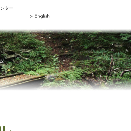
センター
> English
ム