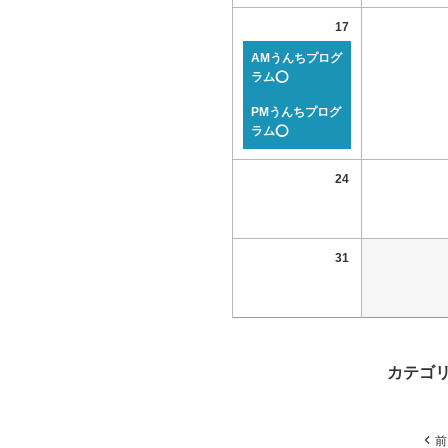
17
AMうんちプログ
ラム⭕
PMうんちプログ
ラム⭕
24
31
カテゴ
前