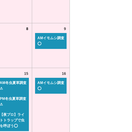
8
9
AMイモムシ調査
⭕
15
16
AM冬虫夏草調査
AMイモムシ調査
⚠
⭕
PM冬虫夏草調査
⚠
【夜プロ】ライ
トトラップで虫
を呼ぼう⭕