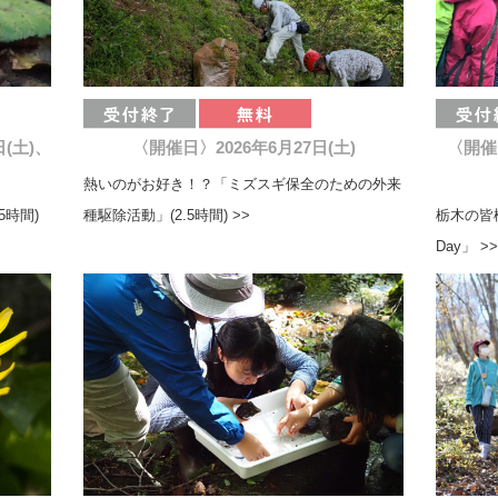
日(土)、
〈開催日〉2026年6月27日(土)
〈開催
熱いのがお好き！？「ミズスギ保全のための外来
5時間)
種駆除活動」(2.5時間) >>
栃木の皆
Day」 >>