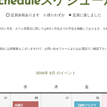
cheduleスケジュ
⭕ 定員余裕あります ⚠ 残りわずか ✖ 定員に達しました
約3ヶ月先、カフェ営業日に関しては約2ヶ月先までの予定を掲載しております。そ
場合には再募集もございますので、お問い合せフォームまたはお電話でご確認下さ
2026年 8月 のイベント
水
木
金
28
29
30
31
休園日
【無料プログラ