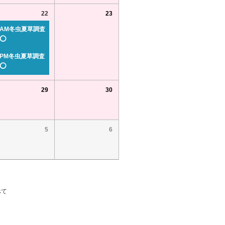
22
23
AM冬虫夏草調査
⭕
PM冬虫夏草調査
⭕
29
30
5
6
べて