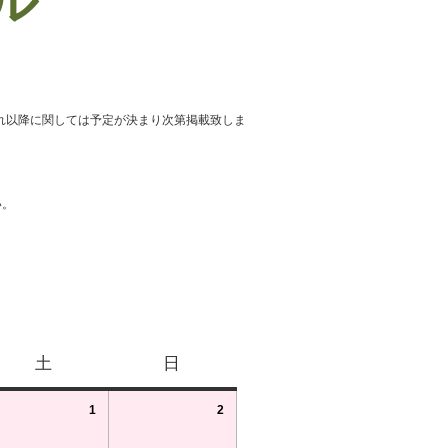
ール
れ以降に関しては予定が決まり次第掲載致しま
い。
土
日
1
2