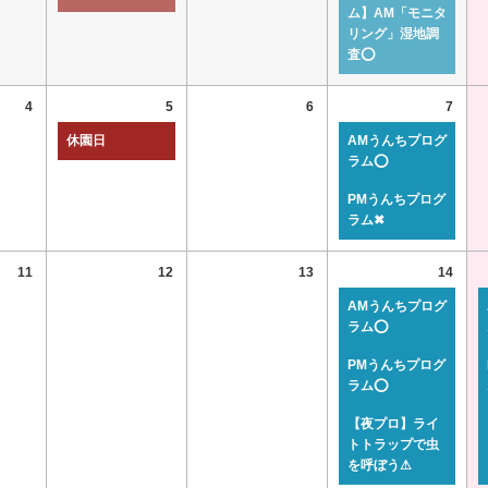
ム】AM「モニタ
リング」湿地調
査⭕
4
5
6
7
休園日
AMうんちプログ
ラム⭕
PMうんちプログ
ラム✖
11
12
13
14
AMうんちプログ
ラム⭕
PMうんちプログ
ラム⭕
【夜プロ】ライ
トトラップで虫
を呼ぼう⚠