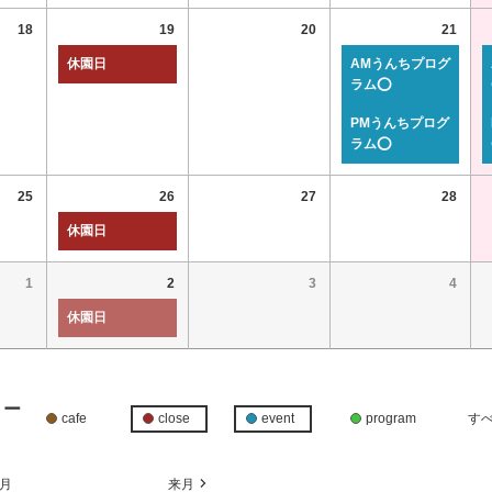
18
19
20
21
休園日
AMうんちプログ
ラム⭕
PMうんちプログ
ラム⭕
25
26
27
28
休園日
1
2
3
4
休園日
リー
cafe
close
event
program
す
月
来月