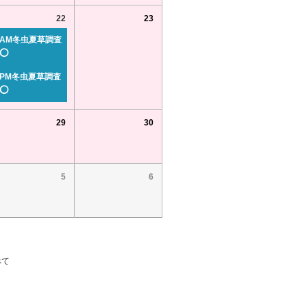
22
23
AM冬虫夏草調査
⭕
PM冬虫夏草調査
⭕
29
30
5
6
べて