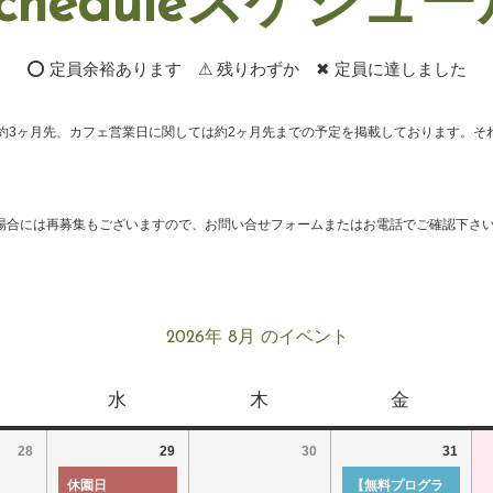
cheduleスケジュ
⭕ 定員余裕あります ⚠ 残りわずか ✖ 定員に達しました
約3ヶ月先、カフェ営業日に関しては約2ヶ月先までの予定を掲載しております。そ
場合には再募集もございますので、お問い合せフォームまたはお電話でご確認下さ
2026年 8月 のイベント
水
木
金
28
29
30
31
休園日
【無料プログラ