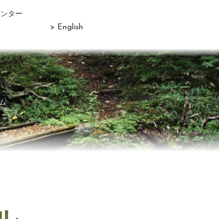
センター
> English
ム