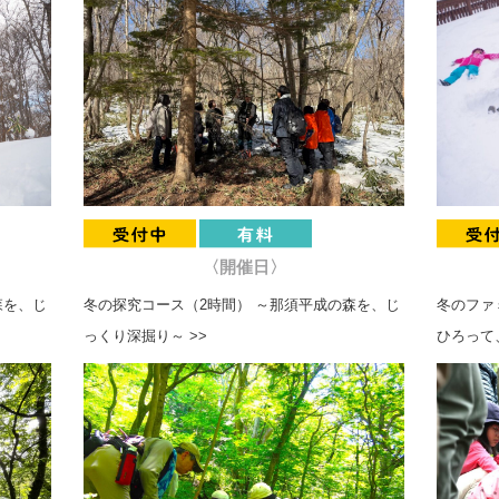
〈開催日〉
森を、じ
冬の探究コース（2時間） ～那須平成の森を、じ
冬のファ
っくり深掘り～ >>
ひろって