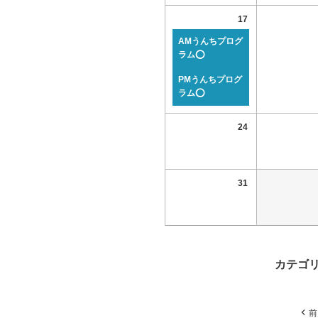
17
AMうんちプログ
ラム⭕
PMうんちプログ
ラム⭕
24
31
カテゴ
前