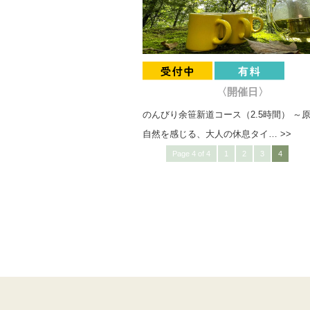
〈開催日〉
のんびり余笹新道コース（2.5時間） ～
自然を感じる、大人の休息タイ… >>
Page 4 of 4
1
2
3
4