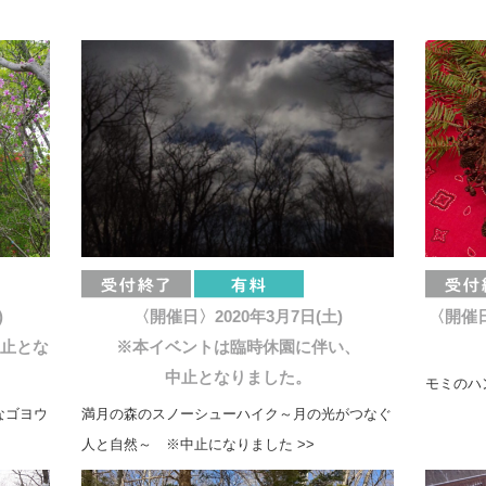
)
〈開催日〉2020年3月7日(土)
〈開催日
止とな
※本イベントは臨時休園に伴い、
中止となりました。
モミのハ
なゴヨウ
満月の森のスノーシューハイク～月の光がつなぐ
人と自然～ ※中止になりました >>