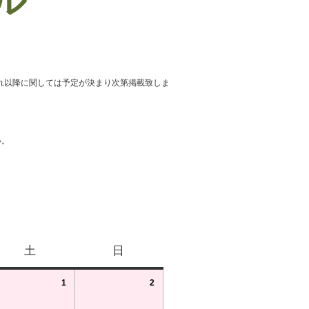
ール
れ以降に関しては予定が決まり次第掲載致しま
い。
土
日
1
2