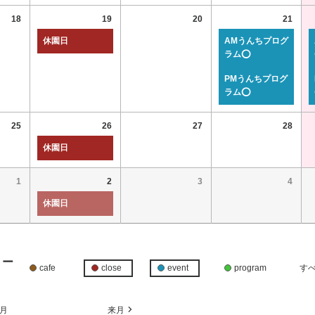
18
19
20
21
休園日
AMうんちプログ
ラム⭕
PMうんちプログ
ラム⭕
25
26
27
28
休園日
1
2
3
4
休園日
リー
cafe
close
event
program
す
月
来月