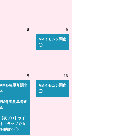
8
9
AMイモムシ調査
⭕
15
16
AM冬虫夏草調査
AMイモムシ調査
⚠
⭕
PM冬虫夏草調査
⚠
【夜プロ】ライ
トトラップで虫
を呼ぼう⭕