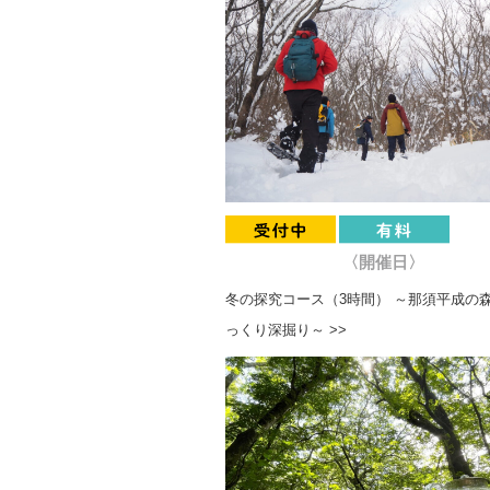
〈開催日〉
冬の探究コース（3時間） ～那須平成の
っくり深掘り～ >>