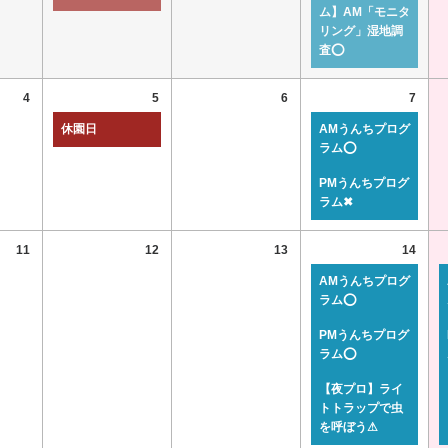
ム】AM「モニタ
リング」湿地調
査⭕
4
5
6
7
休園日
AMうんちプログ
ラム⭕
PMうんちプログ
ラム✖
11
12
13
14
AMうんちプログ
ラム⭕
PMうんちプログ
ラム⭕
【夜プロ】ライ
トトラップで虫
を呼ぼう⚠