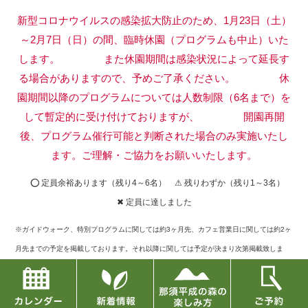
新型コロナウイルスの感染拡大防止のため、1月23日（土）
～2月7日（日）の間、臨時休園（プログラムも中止）いた
します。
また休園期間は感染状況によって延長す
る場合がありますので、予めご了承ください。
休
園期間以降のプログラムについては人数制限（6名まで）を
して暫定的に受け付けておりますが、
開園再開
後、プログラム催行可能と判断された場合のみ実施いたし
ます。ご理解・ご協力をお願いいたします。
⭕ 定員余裕あります（残り4～6名） ⚠ 残りわずか（残り1～3名）
✖ 定員に達しました
※ガイドウォーク、特別プログラムに関しては約3ヶ月先、カフェ営業日に関しては約2ヶ
月先までの予定を掲載しております。それ以降に関しては予定が決まり次第掲載致しま
す。
※定員に達したものに関してキャンセルが出た場合には再募集もございますので、お問い
合せフォームまたはお電話でご確認下さい。