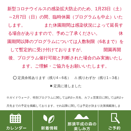
新型コロナウイルスの感染拡大防止のため、1月23日（土）
～2月7日（日）の間、臨時休園（プログラムも中止）いた
します。
また休園期間は感染状況によって延長す
る場合がありますので、予めご了承ください。
休
園期間以降のプログラムについては人数制限（6名まで）を
して暫定的に受け付けておりますが、
開園再開
後、プログラム催行可能と判断された場合のみ実施いたし
ます。ご理解・ご協力をお願いいたします。
⭕ 定員余裕あります（残り4～6名） ⚠ 残りわずか（残り1～3名）
✖ 定員に達しました
※ガイドウォーク、特別プログラムに関しては約3ヶ月先、カフェ営業日に関しては約2ヶ
月先までの予定を掲載しております。それ以降に関しては予定が決まり次第掲載致しま
す。
※定員に達したものに関してキャンセルが出た場合には再募集もございますので、お問い
合せフォームまたはお電話でご確認下さい。