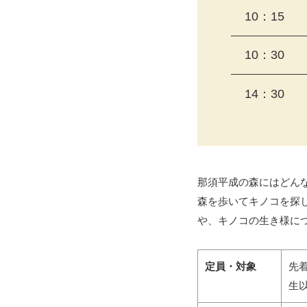
10：15
10：30
14：30
那須平成の森にはどん
森を歩いてキノコを探
や、キノコの生き様に
定員・対象
先
生