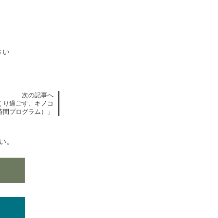
さい
次の記事へ
くり過ごす、キノコ
時間プログラム）」
い。