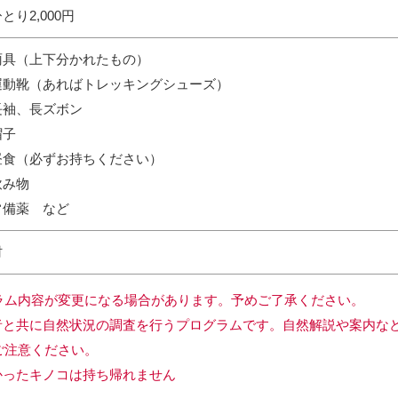
とり2,000円
雨具（上下分かれたもの）
運動靴（あればトレッキングシューズ）
長袖、長ズボン
帽子
昼食（必ずお持ちください）
飲み物
常備薬 など
村
ラム内容が変更になる場合があります。予めご了承ください。
者と共に自然状況の調査を行うプログラムです。自然解説や案内な
ご注意ください。
かったキノコは持ち帰れません