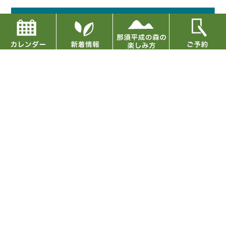
〈DATA〉
住所：栃木県那須郡那須町高久丙3254
TEL：0287-74-6808（9:00～17:00）
入館料：無料
開館時間：9:00～16:30（5,7,8月は～17:00まで）
休館日：毎週 水曜日（祝日の場合はその翌日、GW、
お盆、年末年始は無休）
※ペット同伴での入場はご遠慮ください。 （補助犬と
のご来館・ご散策は可能です）
アクセス