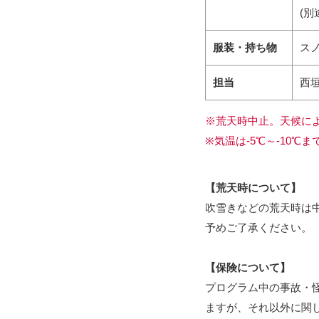
(別
服装・持ち物
ス
担当
西
※荒天時中止。天候に
※気温は-5℃～-10
【荒天時について】
吹雪きなどの荒天時は
予めご了承ください。
【保険について】
プログラム中の事故・
ますが、それ以外に関