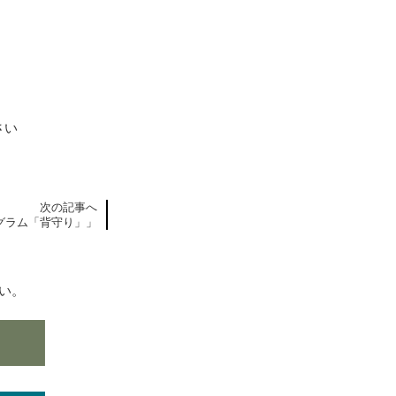
さい
次の記事へ
グラム「背守り」」
い。