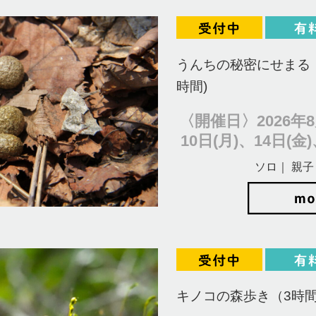
うんちの秘密にせまる！
時間)
〈開催日〉2026年8
10日(月)、14日(金)
ソロ｜ 親子
キノコの森歩き（3時