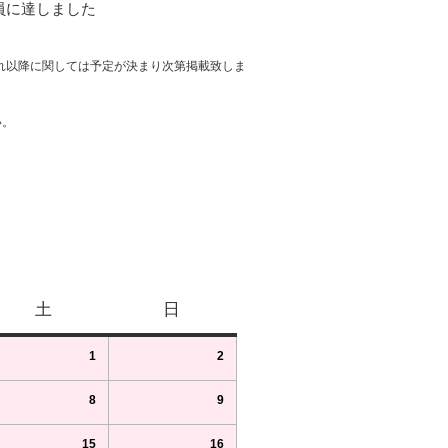
員に達しました
れ以降に関しては予定が決まり次第掲載致しま
い。
土
日
1
2
8
9
15
16