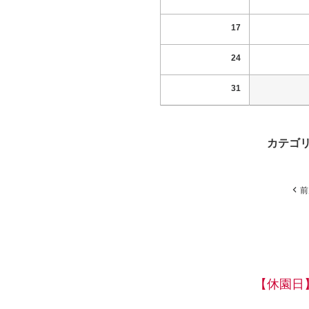
17
24
31
カテゴ
前
【休園日