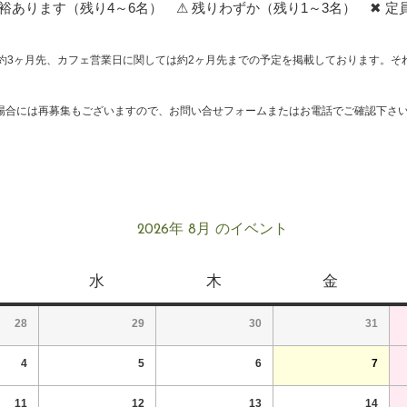
あります（残り4～6名） ⚠ 残りわずか（残り1～3名） ✖ 定
約3ヶ月先、カフェ営業日に関しては約2ヶ月先までの予定を掲載しております。そ
場合には再募集もございますので、お問い合せフォームまたはお電話でご確認下さ
2026年 8月 のイベント
水
木
金
28
29
30
31
4
5
6
7
11
12
13
14