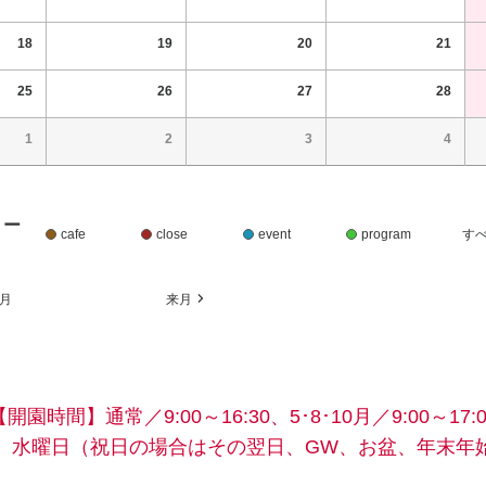
18
19
20
21
25
26
27
28
1
2
3
4
リー
cafe
close
event
program
す
月
来月
【開園時間】
通常／9:00～16:30、5･8･10月／9:00～17:0
】水曜日
（祝日の場合はその翌日、GW、お盆、年末年