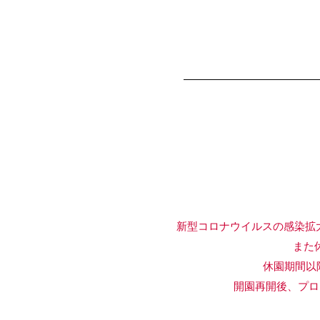
新型コロナウイルスの感染拡
また休園期
休園期間以降のプ
開園再開後、プログラム