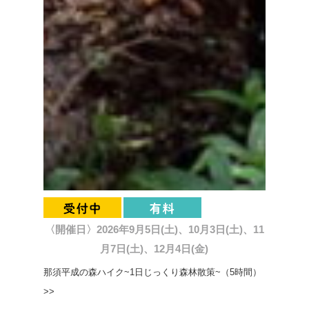
〈開催日〉2026年9月5日(土)、10月3日(土)、11
月7日(土)、12月4日(金)
那須平成の森ハイク~1日じっくり森林散策~（5時間）
>>