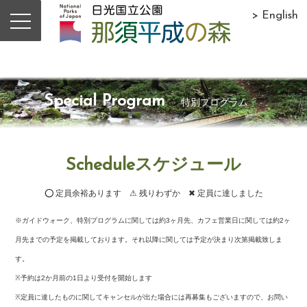
> English
Special Program
特別プログラム
Scheduleスケジュール
⭕ 定員余裕あります ⚠ 残りわずか ✖ 定員に達しました
※ガイドウォーク、特別プログラムに関しては約3ヶ月先、カフェ営業日に関しては約2ヶ
月先までの予定を掲載しております。それ以降に関しては予定が決まり次第掲載致しま
す。
※予約は2か月前の1日より受付を開始します
※定員に達したものに関してキャンセルが出た場合には再募集もございますので、お問い