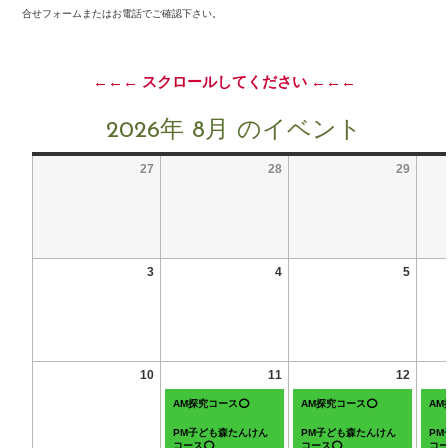
合せフォームまたはお電話でご確認下さい。
←←← スクロールしてください ←←←
2026年 8月 のイベント
27
28
29
3
4
5
10
11
12
AM探究コース⭕
AM探究コース⭕
A
PM子ども森たんけん
PM子ども森たんけん
P
コース⭕
コース⭕
コ