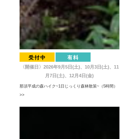
〈開催日〉2026年9月5日(土)、10月3日(土)、11
月7日(土)、12月4日(金)
那須平成の森ハイク~1日じっくり森林散策~（5時間）
>>