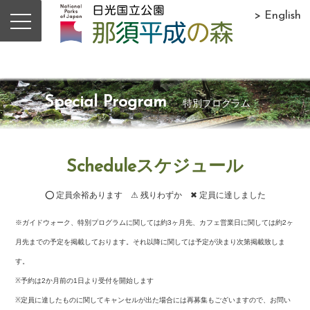
> English
Special Program
特別プログラム
Scheduleスケジュール
⭕ 定員余裕あります ⚠ 残りわずか ✖ 定員に達しました
※ガイドウォーク、特別プログラムに関しては約3ヶ月先、カフェ営業日に関しては約2ヶ
月先までの予定を掲載しております。それ以降に関しては予定が決まり次第掲載致しま
す。
※予約は2か月前の1日より受付を開始します
※定員に達したものに関してキャンセルが出た場合には再募集もございますので、お問い