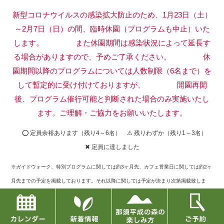
新型コロナウイルスの感染拡大防止のため、1月23日（土）
～2月7日（日）の間、臨時休園（プログラムも中止）いた
します。
また休園期間は感染状況によって延長す
る場合がありますので、予めご了承ください。
休
園期間以降のプログラムについては人数制限（6名まで）を
して暫定的に受け付けておりますが、
開園再開
後、プログラム催行可能と判断された場合のみ実施いたし
ます。ご理解・ご協力をお願いいたします。
⭕ 定員余裕あります（残り4～6名） ⚠ 残りわずか（残り1～3名）
✖ 定員に達しました
※ガイドウォーク、特別プログラムに関しては約3ヶ月先、カフェ営業日に関しては約2ヶ
月先までの予定を掲載しております。それ以降に関しては予定が決まり次第掲載致しま
す。
※定員に達したものに関してキャンセルが出た場合には再募集もございますので、お問い
合せフォームまたはお電話でご確認下さい。