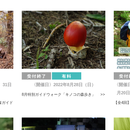
、31日
〈開催日〉2022年8月28日（日）
〈開催日
月20
8月特別ガイドウォーク「キノコの森歩き」 >>
森ガイド
【全4回