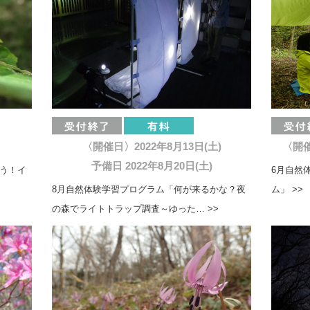
〈開催日〉2022年8月13日(土)
〈開催
予備日 2022年8月20日(土)
よう！イ
6月自然
8月自然体験学習プログラム「何が来るかな？夜
ム」 >>
の森でライトトラップ調査～ゆった… >>