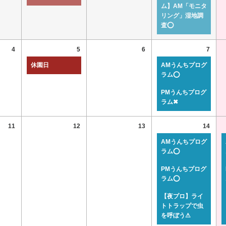
ム】AM「モニタ
リング」湿地調
査⭕
4
5
6
7
休園日
AMうんちプログ
ラム⭕
PMうんちプログ
ラム✖
11
12
13
14
AMうんちプログ
ラム⭕
PMうんちプログ
ラム⭕
【夜プロ】ライ
トトラップで虫
を呼ぼう⚠