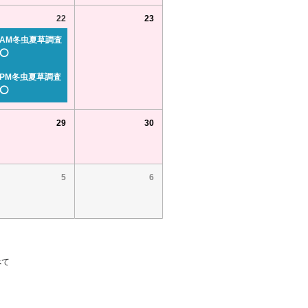
22
23
AM冬虫夏草調査
⭕
PM冬虫夏草調査
⭕
29
30
5
6
べて