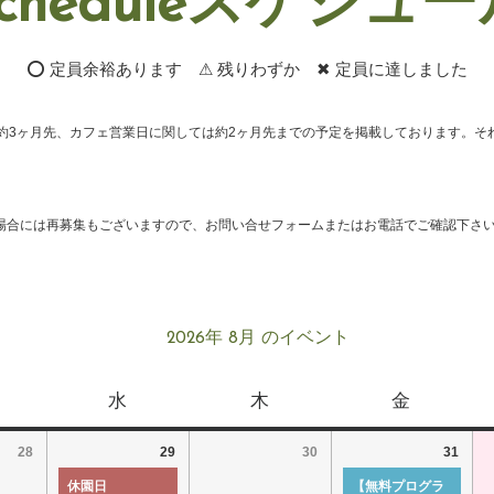
cheduleスケジュ
⭕ 定員余裕あります ⚠ 残りわずか ✖ 定員に達しました
約3ヶ月先、カフェ営業日に関しては約2ヶ月先までの予定を掲載しております。そ
場合には再募集もございますので、お問い合せフォームまたはお電話でご確認下さ
2026年 8月 のイベント
水
木
金
28
29
30
31
休園日
【無料プログラ