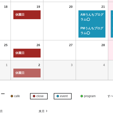
18
19
20
21
休園日
AMうんちプログ
ラム⭕
PMうんちプログ
ラム⭕
25
26
27
28
休園日
1
2
3
4
休園日
リー
cafe
close
event
program
す
月
来月