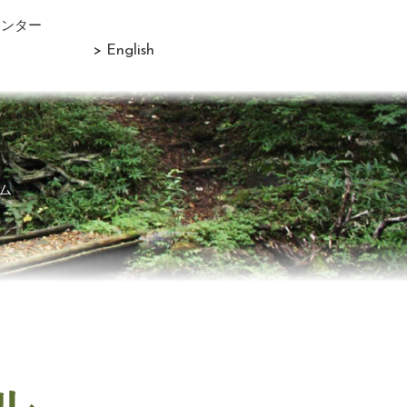
センター
> English
ム