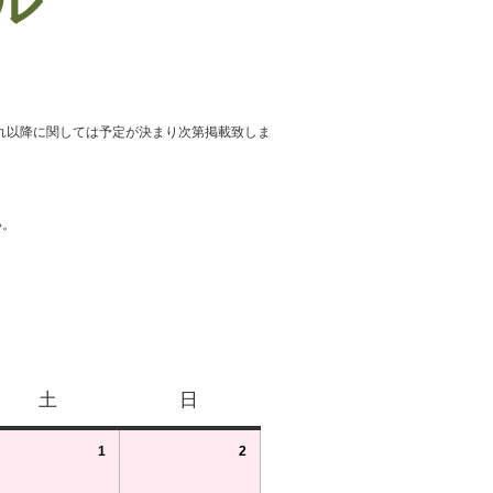
ール
れ以降に関しては予定が決まり次第掲載致しま
い。
土
日
1
2