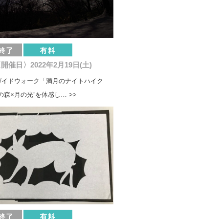
開催日〉2022年2月19日(土)
ガイドウォーク「満月のナイトハイク
の森×月の光”を体感し… >>