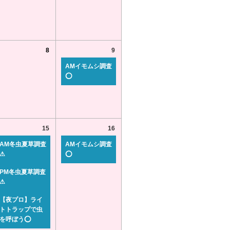
8
9
AMイモムシ調査
⭕
15
16
AM冬虫夏草調査
AMイモムシ調査
⚠
⭕
PM冬虫夏草調査
⚠
【夜プロ】ライ
トトラップで虫
を呼ぼう⭕