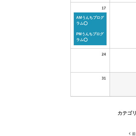
17
AMうんちプログ
ラム⭕
PMうんちプログ
ラム⭕
24
31
カテゴ
前