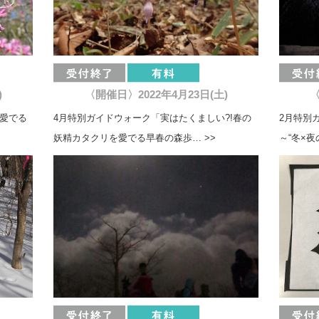
)
〈開催日〉2022年4月23日(土)
〈
を愛でる
4月特別ガイドウォーク「実はたくましい?!春の
2月特別
妖精カタクリを愛でる早春の森歩… >>
～“冬×夜