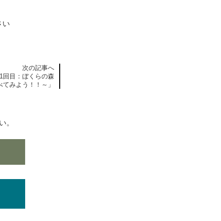
さい
次の記事へ
1回目：ぼくらの森
べてみよう！！～」
い。