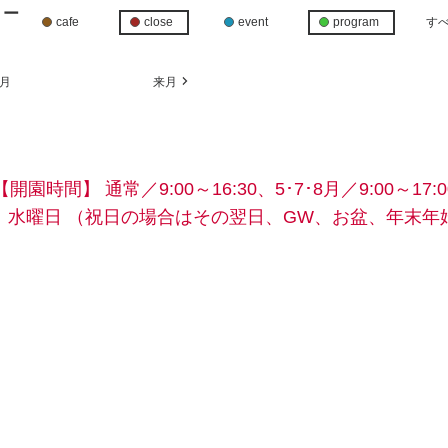
リー
cafe
close
event
program
す
月
来月
【開園時間】
通常／9:00～16:30、5･7･8月／9:00～17:0
】水曜日
（祝日の場合はその翌日、GW、お盆、年末年