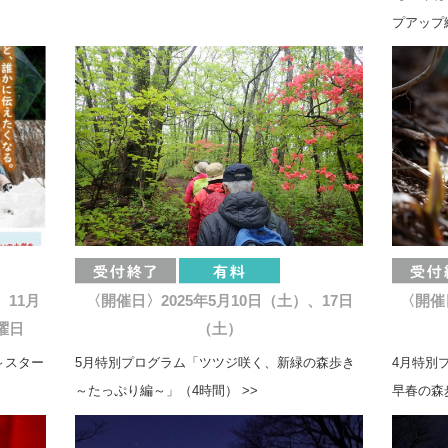
プアップ編
、11月
〈開催日〉2025年5月10日（土）、17日
〈開催日
曜日
（土）
～スター
5月特別プログラム「ツツジ咲く、新緑の森歩き
4月特別
～たっぷり編～」（4時間） >>
早春の森歩