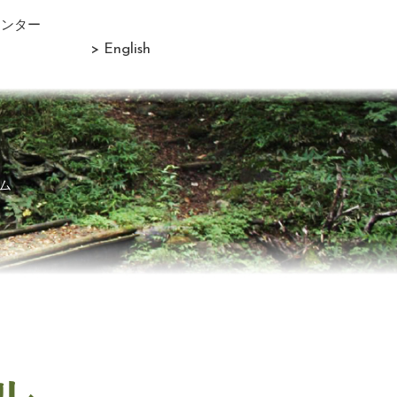
センター
> English
ム