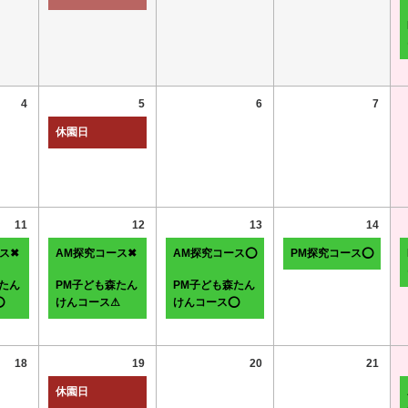
4
5
6
7
休園日
11
12
13
14
ス✖
AM探究コース✖
AM探究コース⭕
PM探究コース⭕
たん
PM子ども森たん
PM子ども森たん
⭕
けんコース⚠
けんコース⭕
18
19
20
21
休園日