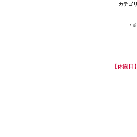
カテゴ
前
【休園日