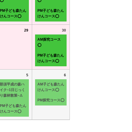
⭕
⭕
PM子ども森たん
PM子ども森たん
けんコース⭕
けんコース⭕
29
30
AM探究コース
⭕
PM子ども森たん
けんコース⭕
5
6
那須平成の森ハ
AM子ども森たん
イク~1日じっく
けんコース⭕
り森林散策~⚠
PM探究コース⭕
PM子ども森たん
けんコース⭕