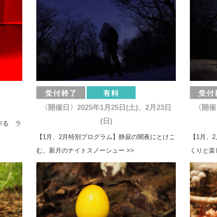
〈開催日〉2025年1月25日(土)、2月23日
〈開催日
(日)
作る ラ
【1月、2月特別プログラム】静寂の闇夜にとけこ
【1月、
む、新月のナイトスノーシュー >>
くりと楽