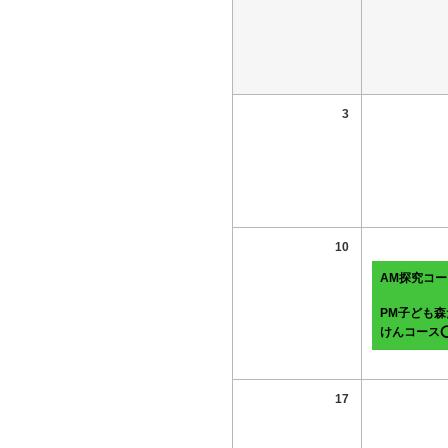
3
10
AM探究コー
PM子ども森
けんコース
17