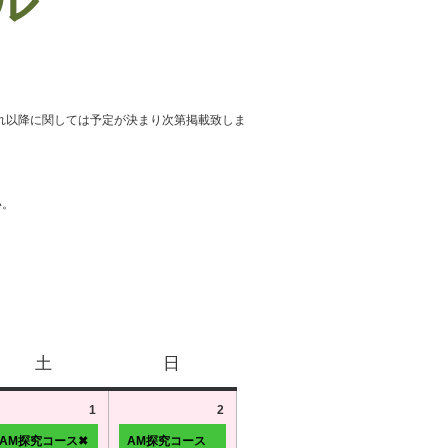
ール
れ以降に関しては予定が決まり次第掲載致しま
い。
土
日
1
2
AM探究コース✖
AM探究コース