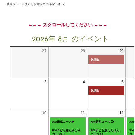
合せフォームまたはお電話でご確認下さい。
←←← スクロールしてください ←←←
2026年 8月 のイベント
27
28
29
休園日
3
4
5
休園日
10
11
12
AM探究コース✖
AM探究コース⭕
A
PM子ども森たんけん
PM子ども森たんけん
P
コース⭕
コース⭕
コ