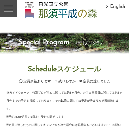
> English
Special Program
特別プログラム
Scheduleスケジュール
⭕ 定員余裕あります ⚠ 残りわずか ✖ 定員に達しました
※ガイドウォーク、特別プログラムに関しては約3ヶ月先、カフェ営業日に関しては約2ヶ
月先までの予定を掲載しております。それ以降に関しては予定が決まり次第掲載致しま
す。
※予約は2か月前の1日より受付を開始します
※定員に達したものに関してキャンセルが出た場合には再募集もございますので、お問い