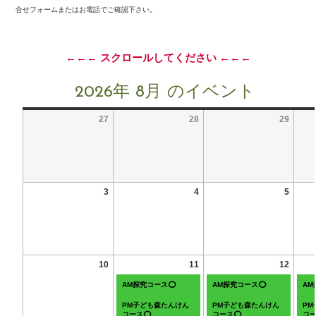
合せフォームまたはお電話でご確認下さい。
←←← スクロールしてください ←←←
2026年 8月 のイベント
27
28
29
3
4
5
10
11
12
AM探究コース⭕
AM探究コース⭕
A
PM子ども森たんけん
PM子ども森たんけん
P
コース⭕
コース⭕
コ