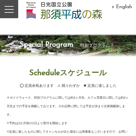
> English
Special Program
特別プログラム
Scheduleスケジュール
⭕ 定員余裕あります ⚠ 残りわずか ✖ 定員に達しました
※ガイドウォーク、特別プログラムに関しては約3ヶ月先、カフェ営業日に関しては約2ヶ
月先までの予定を掲載しております。それ以降に関しては予定が決まり次第掲載致しま
す。
※予約は2か月前の1日より受付を開始します
※定員に達したものに関してキャンセルが出た場合には再募集もございますので、お問い