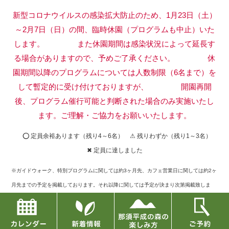
新型コロナウイルスの感染拡大防止のため、1月23日（土）
～2月7日（日）の間、臨時休園（プログラムも中止）いた
します。
また休園期間は感染状況によって延長す
る場合がありますので、予めご了承ください。
休
園期間以降のプログラムについては人数制限（6名まで）を
して暫定的に受け付けておりますが、
開園再開
後、プログラム催行可能と判断された場合のみ実施いたし
ます。ご理解・ご協力をお願いいたします。
⭕ 定員余裕あります（残り4～6名） ⚠ 残りわずか（残り1～3名）
✖ 定員に達しました
※ガイドウォーク、特別プログラムに関しては約3ヶ月先、カフェ営業日に関しては約2ヶ
月先までの予定を掲載しております。それ以降に関しては予定が決まり次第掲載致しま
す。
※定員に達したものに関してキャンセルが出た場合には再募集もございますので、お問い
合せフォームまたはお電話でご確認下さい。