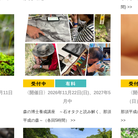
間) >>
月11日
〈開催日〉2026年11月22日(日)、2027年5
〈開
月中
（日）
森の博士養成講座 ～石オタクと読み解く、那須
那須平成の
平成の森～（各回5時間） >>
>>