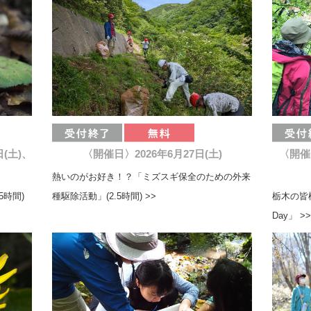
日(土)、
〈開催日〉2026年6月27日(土)
〈開催
熱いのがお好き！？「ミズスギ保全のための外来
5時間)
種駆除活動」(2.5時間) >>
栃木の皆
Day」 >>