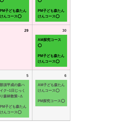
⭕
⭕
PM子ども森たん
PM子ども森たん
けんコース⭕
けんコース⭕
29
30
AM探究コース
⭕
PM子ども森たん
けんコース⭕
5
6
那須平成の森ハ
AM子ども森たん
イク~1日じっく
けんコース⭕
り森林散策~⚠
PM探究コース⭕
PM子ども森たん
けんコース⭕