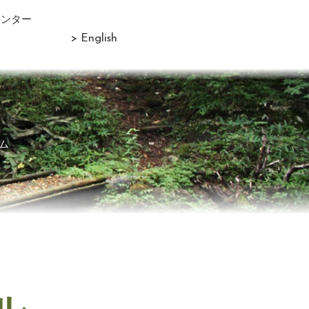
センター
> English
ム