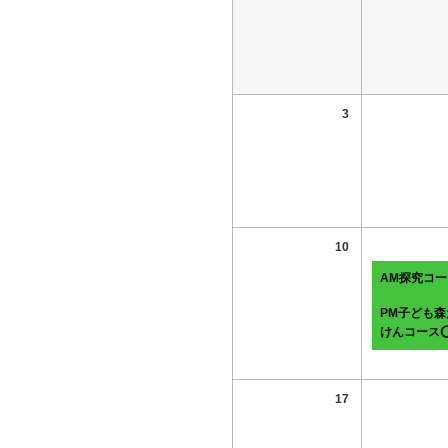
3
10
AM探究コ
PM子ども森
けんコース
17