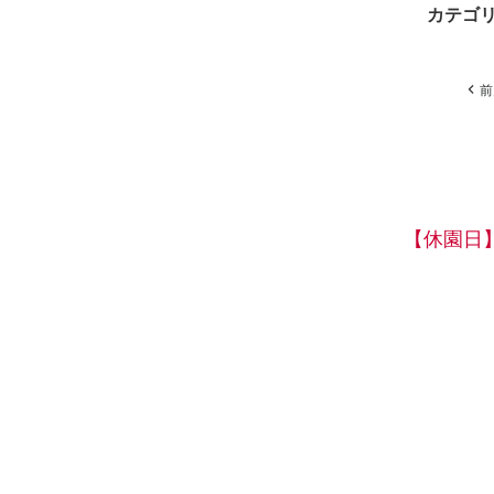
カテゴ
前
【休園日