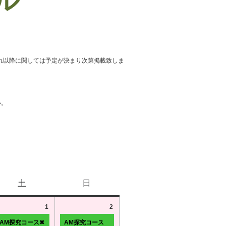
ール
れ以降に関しては予定が決まり次第掲載致しま
い。
土
日
1
2
AM探究コース✖
AM探究コース