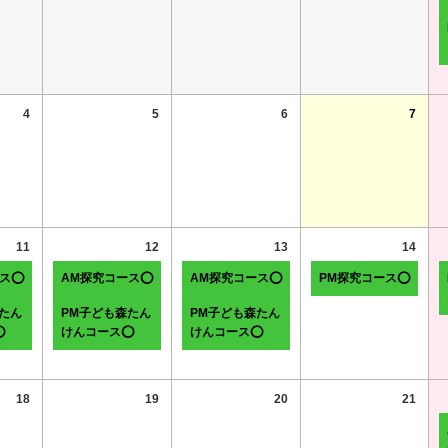
4
5
6
7
11
12
13
14
ース⭕
AM探究コース⭕
AM探究コース⭕
PM探究コース⭕
たん
PM子ども森たん
PM子ども森たん
⭕
けんコース⭕
けんコース⭕
18
19
20
21