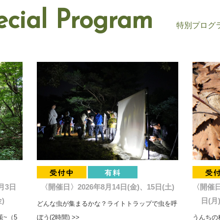
ecial Program
特別プログ
月3日
〈開催日〉2026年8月14日(金)、15日(土)
〈開催日〉
)
日(月
どんな虫が集まるかな？ライトトラップで虫を呼
~（5
ぼう(2時間) >>
うんちの