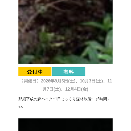
〈開催日〉2026年9月5日(土)、10月3日(土)、11
月7日(土)、12月4日(金)
那須平成の森ハイク~1日じっくり森林散策~（5時間）
>>