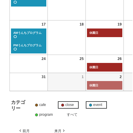
⭕
17
18
19
AMうんちプログラム
休園日
⭕
PMうんちプログラム
⭕
24
25
26
休園日
31
1
2
休園日
カテゴ
cafe
close
event
リー
program
すべて
前月
来月