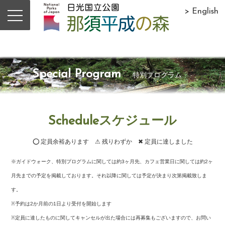
> English
Special Program
特別プログラム
Scheduleスケジュール
⭕ 定員余裕あります ⚠ 残りわずか ✖ 定員に達しました
※ガイドウォーク、特別プログラムに関しては約3ヶ月先、カフェ営業日に関しては約2ヶ
月先までの予定を掲載しております。それ以降に関しては予定が決まり次第掲載致しま
す。
※予約は2か月前の1日より受付を開始します
※定員に達したものに関してキャンセルが出た場合には再募集もございますので、お問い