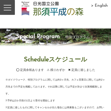
> English
Special Program
特別プログラム
Scheduleスケジュール
⭕ 定員余裕あります ⚠ 残りわずか ✖ 定員に達しました
※ガイドウォーク、特別プログラムに関しては約3ヶ月先、カフェ営業日に関しては約2ヶ
月先までの予定を掲載しております。それ以降に関しては予定が決まり次第掲載致しま
す。
※予約は2か月前の1日より受付を開始します
※定員に達したものに関してキャンセルが出た場合には再募集もございますので、お問い