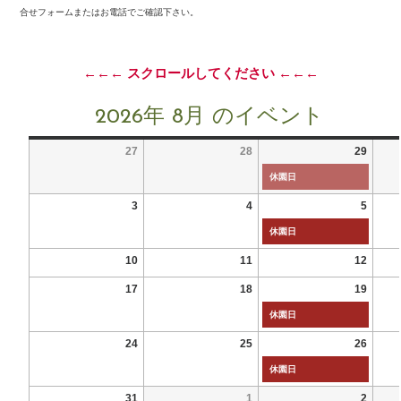
合せフォームまたはお電話でご確認下さい。
←←← スクロールしてください ←←←
2026年 8月 のイベント
27
28
29
休園日
3
4
5
休園日
10
11
12
17
18
19
休園日
24
25
26
休園日
31
1
2