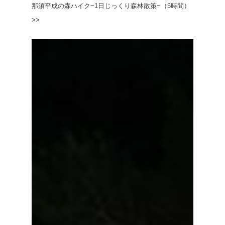
那須平成の森ハイク~1日じっくり森林散策~（5時間）
>>