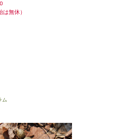
0
始は無休）
ラム