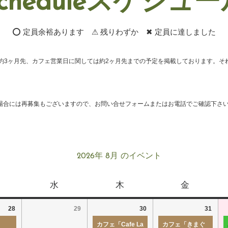
cheduleスケジュ
⭕ 定員余裕あります ⚠ 残りわずか ✖ 定員に達しました
約3ヶ月先、カフェ営業日に関しては約2ヶ月先までの予定を掲載しております。そ
場合には再募集もございますので、お問い合せフォームまたはお電話でご確認下さ
2026年 8月 のイベント
水
木
金
28
29
30
31
カフェ「Cafe La
カフェ「きまぐ