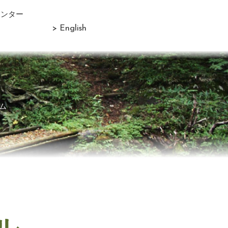
センター
> English
ム