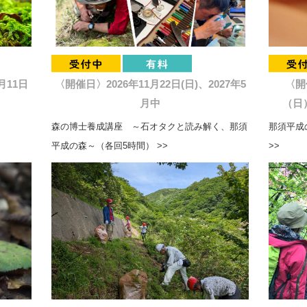
月11日
〈開催日〉2026年11月22日(日)、2027年5
〈開
月中
（日）
森の博士養成講座 ～石オタクと読み解く、那須
那須平成の
平成の森～（各回5時間） >>
>>