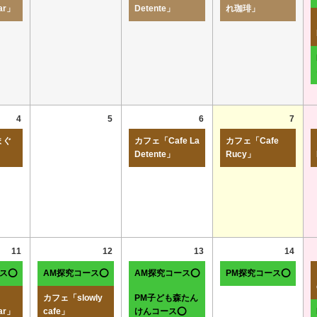
ar」
Detente」
れ珈琲」
4
5
6
7
まぐ
カフェ「Cafe La
カフェ「Cafe
Detente」
Rucy」
11
12
13
14
ース⭕
AM探究コース⭕
AM探究コース⭕
PM探究コース⭕
カフェ「slowly
PM子ども森たん
ar」
cafe」
けんコース⭕