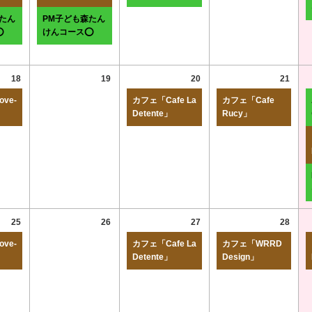
たん
PM子ども森たん
⭕
けんコース⭕
18
19
20
21
ve-
カフェ「Cafe La
カフェ「Cafe
Detente」
Rucy」
25
26
27
28
ve-
カフェ「Cafe La
カフェ「WRRD
Detente」
Design」