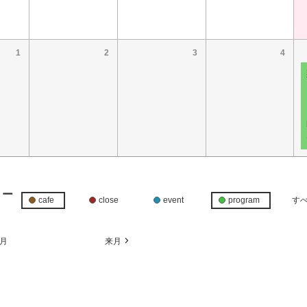
1
2
3
4
リー
cafe
close
event
program
す
月
来月