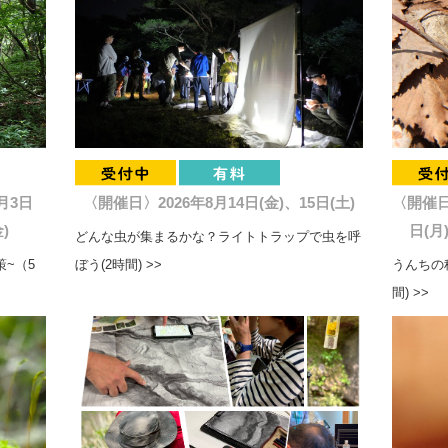
月3日
〈開催日〉2026年8月14日(金)、15日(土)
〈開催日〉
)
日(月
どんな虫が集まるかな？ライトトラップで虫を呼
~（5
ぼう(2時間) >>
うんちの
間) >>