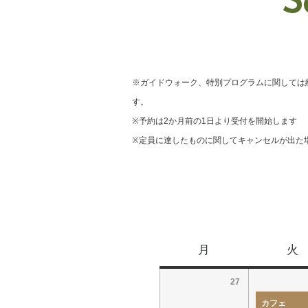
S
※ガイドウォーク、特別プログラムに関しては
す。
※予約は2か月前の1日より受付を開始します
※定員に達したものに関してキャンセルが出た
月
火
27
カフェ