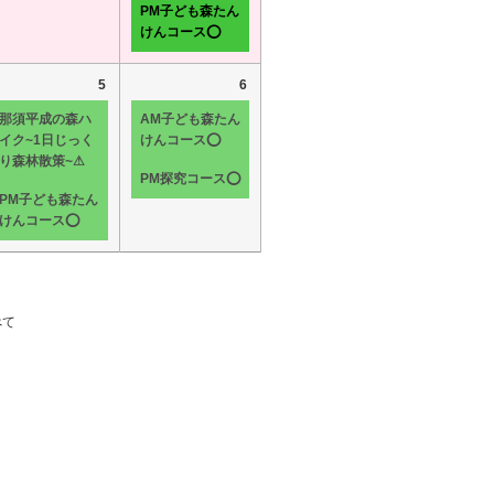
PM子ども森たん
けんコース⭕
5
6
那須平成の森ハ
AM子ども森たん
イク~1日じっく
けんコース⭕
り森林散策~⚠
PM探究コース⭕
PM子ども森たん
けんコース⭕
べて