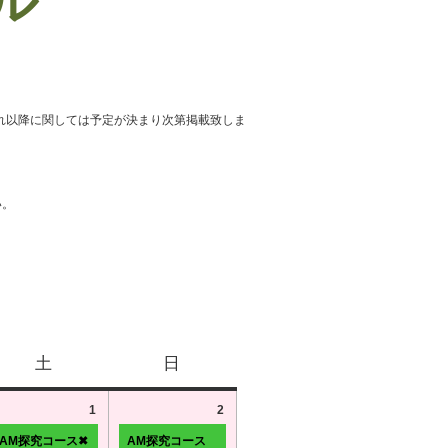
ール
れ以降に関しては予定が決まり次第掲載致しま
い。
土
日
1
2
AM探究コース✖
AM探究コース