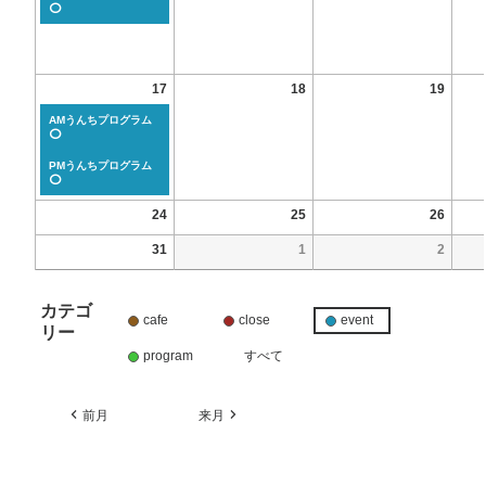
⭕
17
18
19
AMうんちプログラム
⭕
PMうんちプログラム
⭕
24
25
26
31
1
2
カテゴ
cafe
close
event
リー
program
すべて
前月
来月