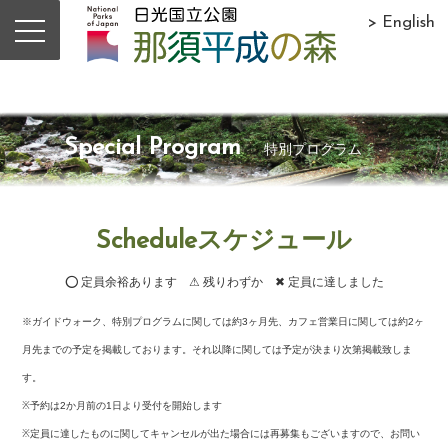
> English
Special Program
特別プログラム
Scheduleスケジュール
⭕ 定員余裕あります ⚠ 残りわずか ✖ 定員に達しました
※ガイドウォーク、特別プログラムに関しては約3ヶ月先、カフェ営業日に関しては約2ヶ
月先までの予定を掲載しております。それ以降に関しては予定が決まり次第掲載致しま
す。
※予約は2か月前の1日より受付を開始します
※定員に達したものに関してキャンセルが出た場合には再募集もございますので、お問い