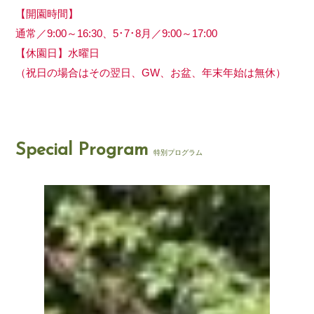
【開園時間】
通常／9:00～16:30、5･7･8月／9:00～17:00
【休園日】水曜日
（祝日の場合はその翌日、GW、お盆、年末年始は無休）
Special Program
特別プログラム