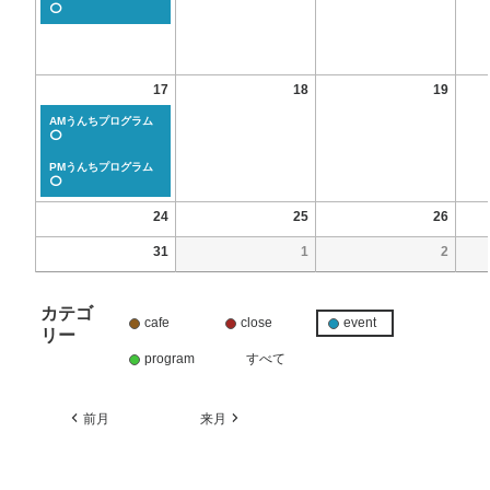
⭕
17
18
19
AMうんちプログラム
⭕
PMうんちプログラム
⭕
24
25
26
31
1
2
カテゴ
cafe
close
event
リー
program
すべて
前月
来月