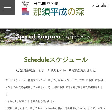
> English
Special Program
特別プログラム
Scheduleスケジュール
⭕ 定員余裕あります ⚠ 残りわずか ✖ 定員に達しました
※ガイドウォーク、特別プログラムに関しては約3ヶ月先、カフェ営業日に関しては約2ヶ
月先までの予定を掲載しております。それ以降に関しては予定が決まり次第掲載致しま
す。
※予約は2か月前の1日より受付を開始します
※定員に達したものに関してキャンセルが出た場合には再募集もございますので、お問い