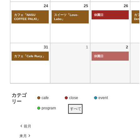
24
25
26
カフェ「NASU
スイーツ「Love-
休園日
カフ
COFFEE PALKI」
Labo」
Det
31
1
2
カフェ「Cafe Rucy」
休園日
カテゴ
cafe
close
event
リー
program
すべて
前月
来月