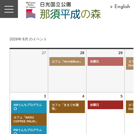
> English
2026年 8月 のイベント
27
28
29
カフェ「Herb&Bear」
休園日
カフ
Det
3
4
5
AMうんちプログラム
カフェ「きまぐれ珈
休園日
カフ
⭕
琲」
Det
カフェ「NASU
COFFEE PALKI」
PMうんちプログラム
⭕