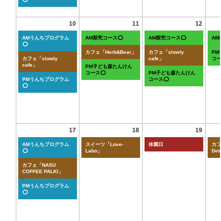
10
11
12
AMうんちプログラム
AM探究コース⭕
AM探究コース⭕
A
⭕
カフェ「Herb&Bear」
カフェ「slowly
P
カフェ「slowly
cafe」
コ
cafe」
PM子ども森たんけん
コース⭕
PM子ども森たんけん
PMうんちプログラム
コース⭕
⭕
17
18
19
AMうんちプログラム
スイーツ「Love-
休園日
カフ
⭕
Labo」
Det
カフェ「NASU
COFFEE PALKI」
PMうんちプログラム
⭕