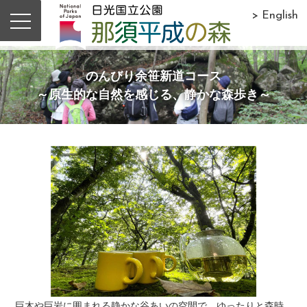
> English
のんびり余笹新道コース
～原生的な自然を感じる、静かな森歩き～
巨木や巨岩に囲まれる静かな谷あいの空間で、ゆったりと森時