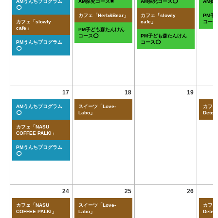
AMうんちプログラム
AM探究コース✖
AM探究コース⭕
AM探
⭕
カフェ「Herb&Bear」
カフェ「slowly
PM子
カフェ「slowly
cafe」
コース
cafe」
PM子ども森たんけん
コース⭕
PM子ども森たんけん
PMうんちプログラム
コース⭕
⭕
17
18
19
AMうんちプログラム
スイーツ「Love-
カフェ「
⭕
Labo」
Deten
カフェ「NASU
COFFEE PALKI」
PMうんちプログラム
⭕
24
25
26
カフェ「NASU
スイーツ「Love-
カフェ「
COFFEE PALKI」
Labo」
Deten