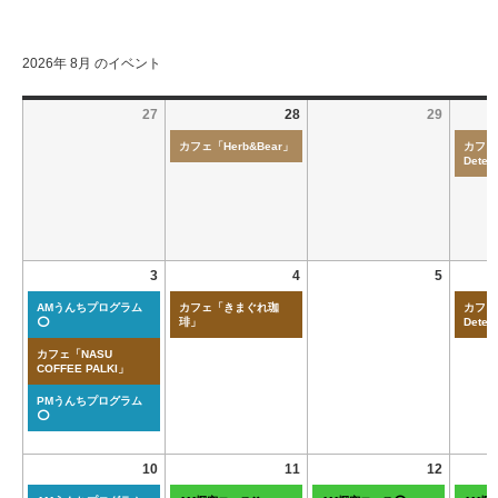
2026年 8月 のイベント
27
28
29
カフェ「Herb&Bear」
カフェ「
Deten
3
4
5
AMうんちプログラム
カフェ「きまぐれ珈
カフェ「
⭕
琲」
Deten
カフェ「NASU
COFFEE PALKI」
PMうんちプログラム
⭕
10
11
12