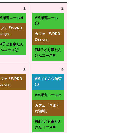
1
2
AM探究コース✖
AM探究コース
⭕
フェ「WRRD
esign」
カフェ「WRRD
Design」
PM子ども森たん
けんコース⭕
PM子ども森たん
けんコース✖
8
9
フェ「WRRD
AMイモムシ調査
esign」
⭕
AM探究コース⚠
カフェ「きまぐ
れ珈琲」
PM子ども森たん
けんコース✖