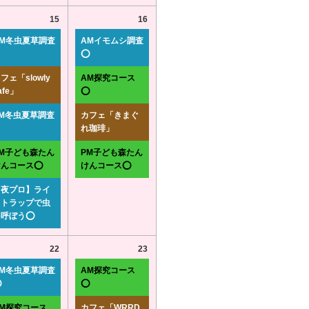
15
16
AM冬虫夏草調査
AMイモムシ調査
⭕
フェ「slowly
AM探究コース
afe」
⭕
PM冬虫夏草調査
カフェ「きまぐ
れ珈琲」
PM子ども森たん
PM子ども森たん
けんコース⭕
けんコース⭕
【夜プロ】ライ
トトラップで虫
を呼ぼう⭕
22
23
AM冬虫夏草調査
AM探究コース
⭕
⭕
AM探究コース
カフェ「WRRD