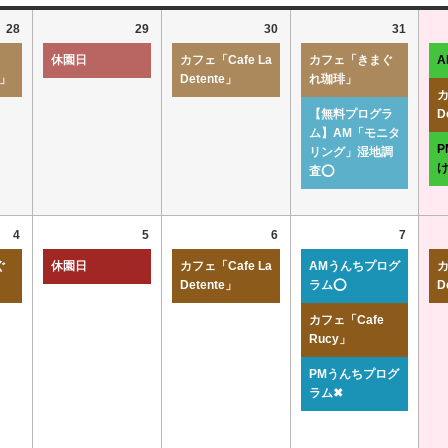
28
29
30
31
休園日
カフェ「Cafe La
カフェ「きまぐ
r」
Detente」
れ珈琲」
カ
【無料プログラ
D
ム】AM「モニタ
リング」湿地調
査⭕
4
5
6
7
ぐ
休園日
カフェ「Cafe La
AMうんちプログ
カ
Detente」
ラム⭕
D
カフェ「Cafe
Rucy」
PMうんちプログ
ラム✖