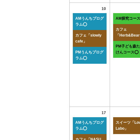
10
AMうんちプログ
AM探究コー
ラム⭕
カフェ
カフェ「slowly
「Herb&Bea
cafe」
PM子ども森
PMうんちプログ
けんコース⭕
ラム⭕
17
AMうんちプログ
スイーツ「Lov
ラム⭕
Labo」
カフェ「NASU