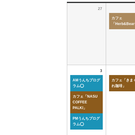
27
カフェ
「Herb&Bea
3
AMうんちプログ
カフェ「きま
ラム⭕
れ珈琲」
カフェ「NASU
COFFEE
PALKI」
PMうんちプログ
ラム⭕