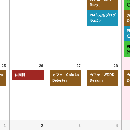
Rucy」
PMうんちプログ
カ
ラム⭕
D
25
26
27
28
e-
休園日
カフェ「Cafe La
カフェ「WRRD
カ
Detente」
Design」
D
1
2
3
4