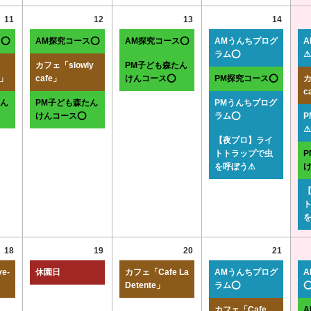
11
12
13
14
ス⭕
AM探究コース⭕
AM探究コース⭕
AMうんちプログ
ラム⭕
⚠
カフェ「slowly
PM子ども森たん
r」
cafe」
けんコース⭕
PM探究コース⭕
カ
c
たん
PM子ども森たん
PMうんちプログ
けんコース⭕
ラム⭕
⚠
【夜プロ】ライ
トトラップで虫
を呼ぼう⚠
18
19
20
21
e-
休園日
カフェ「Cafe La
AMうんちプログ
Detente」
ラム⭕
カフェ「Cafe