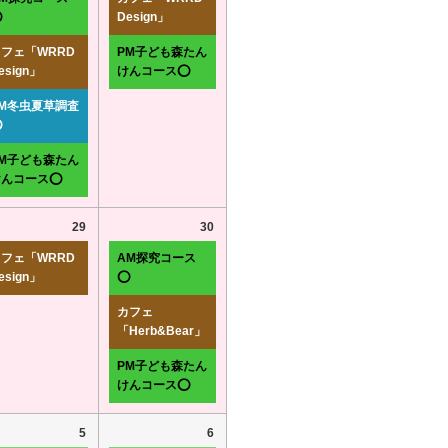
⭕
Design」
フェ「WRRD
PM子ども森たん
esign」
けんコース⭕
PM冬虫夏草調査
⭕
PM子ども森たん
けんコース⭕
29
30
フェ「WRRD
AM探究コース
esign」
⭕
カフェ
「Herb&Bear」
PM子ども森たん
けんコース⭕
5
6