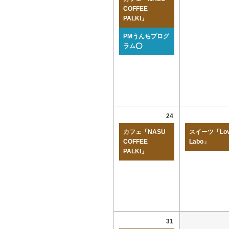
COFFEE
PALKI」
PMうんちプログ
ラム⭕
24
カフェ「NASU
スイーツ「Lov
COFFEE
Labo」
PALKI」
31