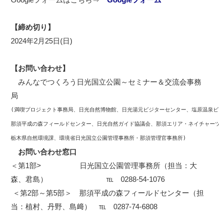
【締め切り】
2024年2月25日(日)
【お問い合わせ】
みんなでつくろう日光国立公園～セミナー＆交流会事務
局
(満喫プロジェクト事務局、日光自然博物館、日光湯元ビジターセンター、塩原温泉
那須平成の森フィールドセンター、日光自然ガイド協議会、那須エリア・ネイチャー
栃木県自然環境課、環境省日光国立公園管理事務所・那須管理官事務所)
お問い合わせ窓口
＜第1部> 日光国立公園管理事務所（担当：大
森、君島） ℡ 0288-54-1076
＜第2部～第5部＞ 那須平成の森フィールドセンター（担
当：植村、丹野、島﨑） ℡ 0287-74-6808