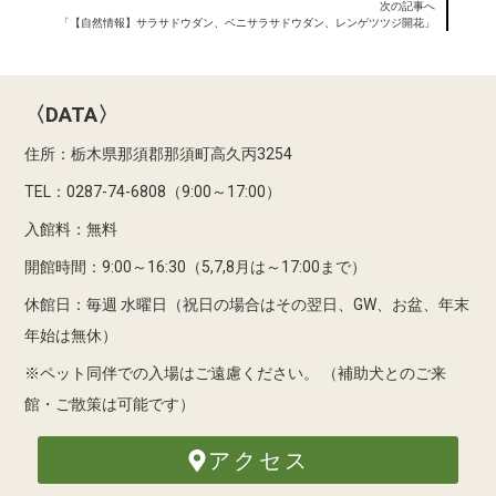
次の記事へ
「【自然情報】サラサドウダン、ベニサラサドウダン、レンゲツツジ開花」
〈DATA〉
住所：栃木県那須郡那須町高久丙3254
TEL：0287-74-6808（9:00～17:00）
入館料：無料
開館時間：9:00～16:30（5,7,8月は～17:00まで）
休館日：毎週 水曜日（祝日の場合はその翌日、GW、お盆、年末
年始は無休）
※ペット同伴での入場はご遠慮ください。
（補助犬とのご来
館・ご散策は可能です）
アクセス