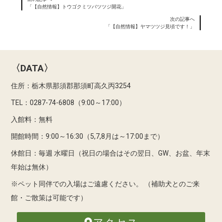
「【自然情報】トウゴクミツバツツジ開花」
次の記事へ
「【自然情報】ヤマツツジ見頃です！」
〈DATA〉
住所：栃木県那須郡那須町高久丙3254
TEL：0287-74-6808（9:00～17:00）
入館料：無料
開館時間：9:00～16:30（5,7,8月は～17:00まで）
休館日：毎週 水曜日（祝日の場合はその翌日、GW、お盆、年末
年始は無休）
※ペット同伴での入場はご遠慮ください。
（補助犬とのご来
館・ご散策は可能です）