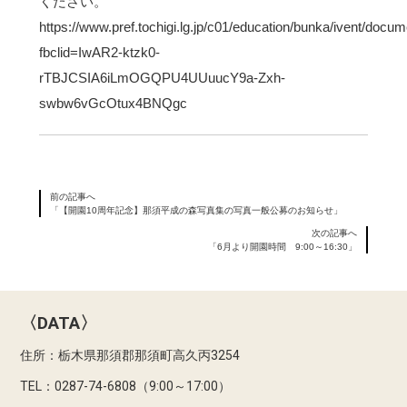
ください。
https://www.pref.tochigi.lg.jp/c01/education/bunka/ivent/doc
fbclid=IwAR2-ktzk0-
rTBJCSIA6iLmOGQPU4UUuucY9a-Zxh-
swbw6vGcOtux4BNQgc
前の記事へ
「【開園10周年記念】那須平成の森写真集の写真一般公募のお知らせ」
次の記事へ
「6月より開園時間 9:00～16:30」
〈DATA〉
住所：栃木県那須郡那須町高久丙3254
TEL：0287-74-6808（9:00～17:00）