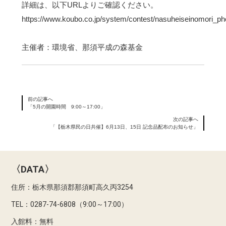
詳細は、以下URLよりご確認ください。
https://www.koubo.co.jp/system/contest/nasuheiseinomori_ph
主催者：環境省、那須平成の森基金
前の記事へ
「5月の開園時間 9:00～17:00」
次の記事へ
「【栃木県民の日共催】6月13日、15日 記念品配布のお知らせ」
〈DATA〉
住所：栃木県那須郡那須町高久丙3254
TEL：0287-74-6808（9:00～17:00）
入館料：無料