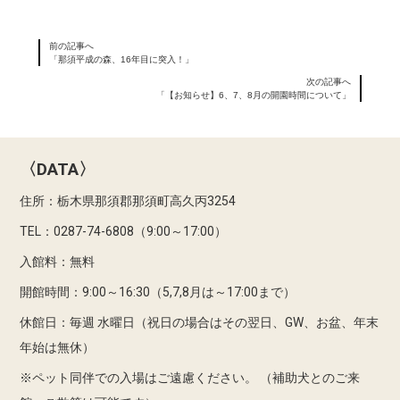
前の記事へ
「那須平成の森、16年目に突入！」
次の記事へ
「【お知らせ】6、7、8月の開園時間について」
〈DATA〉
住所：栃木県那須郡那須町高久丙3254
TEL：0287-74-6808（9:00～17:00）
入館料：無料
開館時間：9:00～16:30（5,7,8月は～17:00まで）
休館日：毎週 水曜日（祝日の場合はその翌日、GW、お盆、年末
年始は無休）
※ペット同伴での入場はご遠慮ください。
（補助犬とのご来