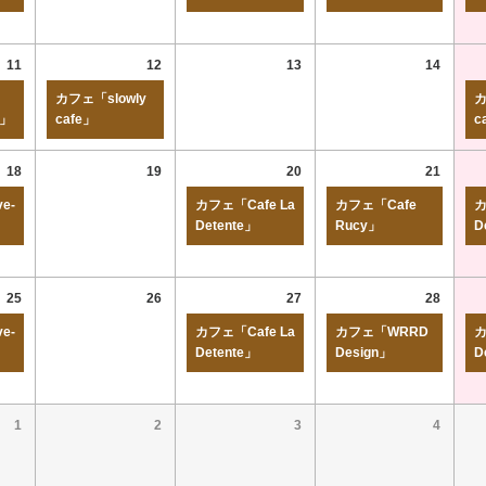
11
12
13
14
カフェ「slowly
カ
r」
cafe」
c
18
19
20
21
e-
カフェ「Cafe La
カフェ「Cafe
カ
Detente」
Rucy」
D
25
26
27
28
e-
カフェ「Cafe La
カフェ「WRRD
カ
Detente」
Design」
D
1
2
3
4