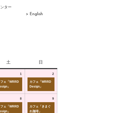
センター
> English
土
日
1
2
フェ「WRRD
カフェ「WRRD
esign」
Design」
8
9
フェ「WRRD
カフェ「きまぐ
esign」
れ珈琲」