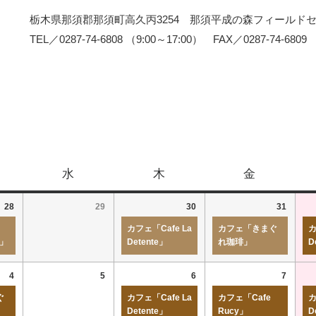
栃木県那須郡那須町高久丙3254 那須平成の森フィールド
TEL／0287-74-6808 （9:00～17:00） FAX／0287-74-6809
水
木
金
28
29
30
31
カフェ「Cafe La
カフェ「きまぐ
カ
r」
Detente」
れ珈琲」
D
4
5
6
7
ぐ
カフェ「Cafe La
カフェ「Cafe
カ
Detente」
Rucy」
D