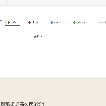
ー
cafe
close
event
program
すべ
月
来月
郡那須町高久丙3254