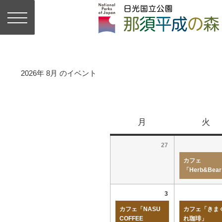
2026年 8月 のイベント
月
火
27
カフェ
「Herb&Bea
3
カフェ「NASU
カフェ「きま
COFFEE
れ珈琲」