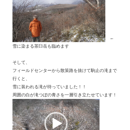
←
雪に染まる茶臼岳も臨めます
そして、
フィールドセンターから散策路を抜けて駒止の滝まで
行くと、
雪に装われる滝が待っていました！！
周囲の白が滝つぼの青さを一層引き立たせています！
動
画
プ
レ