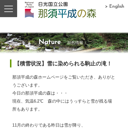
> English
Nature
自然情報
【積雪状況】雪に染められる駒止の滝！
那須平成の森ホームページをご覧いただき、ありがと
うございます。
今日の那須平成の森は・・・
現在、気温6.2℃ 森の中にはうっすらと雪が残る場
所もあります。
11月の終わりである昨日は雪が降り、