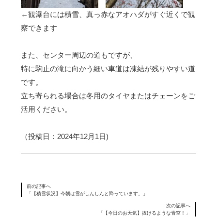
←観瀑台には積雪、真っ赤なアオハダがすぐ近くで観
察できます
また、センター周辺の道もですが、
特に駒止の滝に向かう細い車道は凍結が残りやすい道
です。
立ち寄られる場合は冬用のタイヤまたはチェーンをご
活用ください。
（投稿日：2024年12月1日)
前の記事へ
「【積雪状況】今朝は雪がしんしんと降っています。」
次の記事へ
「【今日のお天気】抜けるような青空！」