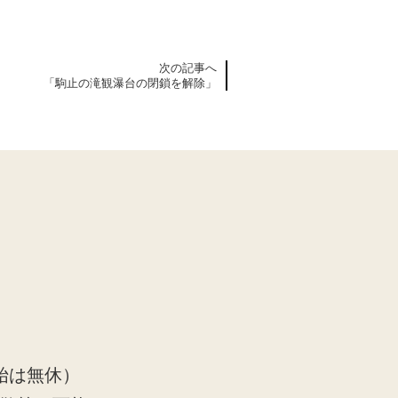
次の記事へ
「駒止の滝観瀑台の閉鎖を解除」
始は無休）