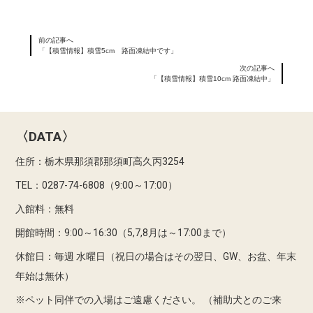
前の記事へ
「【積雪情報】積雪5cm 路面凍結中です」
次の記事へ
「【積雪情報】積雪10cm 路面凍結中」
〈DATA〉
住所：栃木県那須郡那須町高久丙3254
TEL：0287-74-6808（9:00～17:00）
入館料：無料
開館時間：9:00～16:30（5,7,8月は～17:00まで）
休館日：毎週 水曜日（祝日の場合はその翌日、GW、お盆、年末
年始は無休）
※ペット同伴での入場はご遠慮ください。
（補助犬とのご来