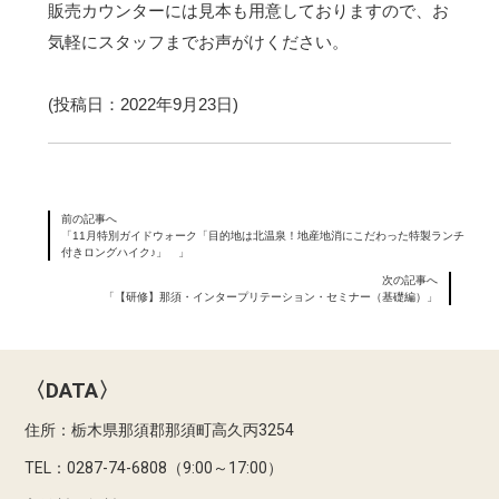
販売カウンターには見本も用意しておりますので、お
気軽にスタッフまでお声がけください。
(投稿日：2022年9月23日)
前の記事へ
「11月特別ガイドウォーク「目的地は北温泉！地産地消にこだわった特製ランチ
付きロングハイク♪」 」
次の記事へ
「【研修】那須・インタープリテーション・セミナー（基礎編）」
〈DATA〉
住所：栃木県那須郡那須町高久丙3254
TEL：0287-74-6808（9:00～17:00）