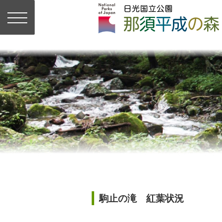
駒止の滝 紅葉状況