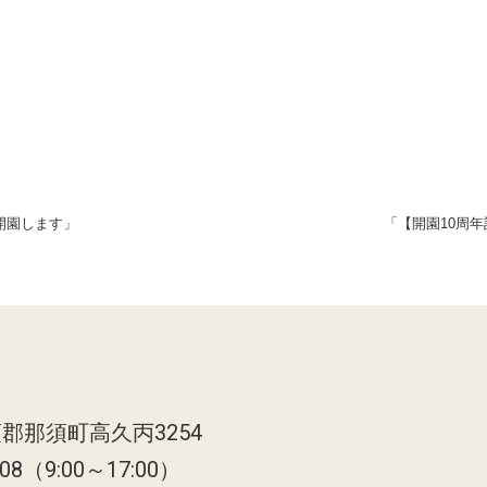
り開園します」
「【開園10周
郡那須町高久丙3254
808（9:00～17:00）