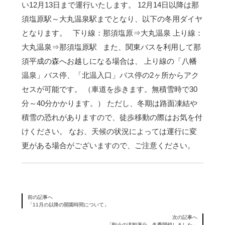
い12月13日まで運行いたします。 12月14日以降は那
須塩原駅～大丸温泉駅までとなり、以下の冬用ダイヤ
となります。
下り線：那須塩原⇒大丸温泉
上り線：
大丸温泉⇒那須塩原駅
また、関東バスを利用して那
須平成の森へお越しになる場合は、 上り線の「八幡
温泉」バス停、「北温入口」バス停の2ヶ所からアク
セスが可能です。 （車道を歩きます。無積雪時で30
分～40分かかります。） ただし、冬期は路面凍結や
積雪の恐れがありますので、徒歩移動の際はお気を付
けください。 なお、天候の状況によっては運行に変
更がある場合がございますので、ご注意ください。
前の記事へ
「11月の以降の開園時間について」
次の記事へ
「駒止の滝観瀑台 冬季閉鎖しました」