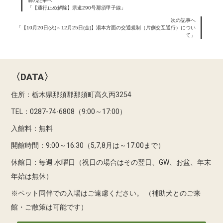
前の記事へ
「【通行止め解除】県道290号那須甲子線」
次の記事へ
「【10月20日(火)～12月25日(金)】湯本方面の交通規制（片側交互通行）につい
て」
〈DATA〉
住所：栃木県那須郡那須町高久丙3254
TEL：0287-74-6808（9:00～17:00）
入館料：無料
開館時間：9:00～16:30（5,7,8月は～17:00まで）
休館日：毎週 水曜日（祝日の場合はその翌日、GW、お盆、年末
年始は無休）
※ペット同伴での入場はご遠慮ください。
（補助犬とのご来
館・ご散策は可能です）