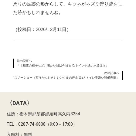
周りの足跡の形からして、キツネがネズミ狩り跡をし
た跡かもしれませんね。
（投稿日：2026年2月11日）
前の記事へ
「【積雪の様子など】暖かい日は今日まで/トイレ手洗い水道復旧」
次の記事へ
「スノーシュー（西洋かんじき）レンタルの停止 及び トイレ手洗い設備復旧」
〈DATA〉
住所：栃木県那須郡那須町高久丙3254
TEL：0287-74-6808（9:00～17:00）
入館料：無料