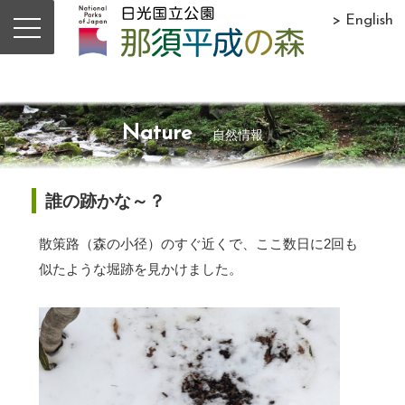
> English
Nature
自然情報
誰の跡かな～？
散策路（森の小径）のすぐ近くで、ここ数日に2回も
似たような堀跡を見かけました。