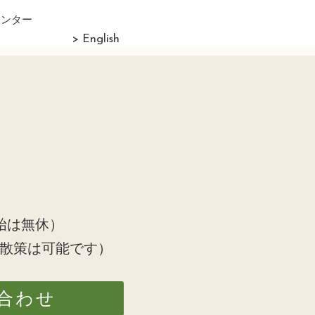
センター
> English
始は無休）
散策は可能です）
合わせ