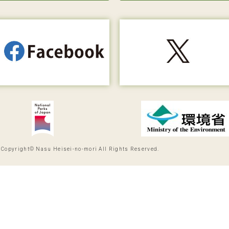
Copyright© Nasu Heisei-no-mori All Rights Reserved.