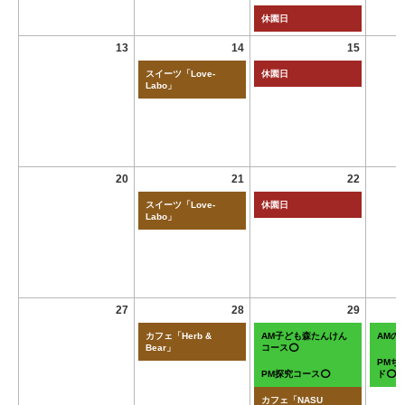
休園日
13
14
15
スイーツ「Love-
休園日
Labo」
20
21
22
スイーツ「Love-
休園日
Labo」
27
28
29
カフェ「Herb &
AM子ども森たんけん
AMの
Bear」
コース⭕
PMち
PM探究コース⭕
ド⭕
カフェ「NASU