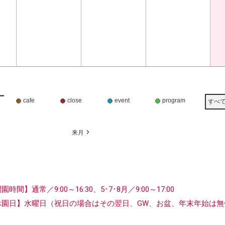
ー
cafe
close
event
program
すべ
月
来月
開園時間】
通常／9:00～16:30、5･7･8月／9:00～17:00
休園日】水曜日
（祝日の場合はその翌日、GW、お盆、年末年始は無