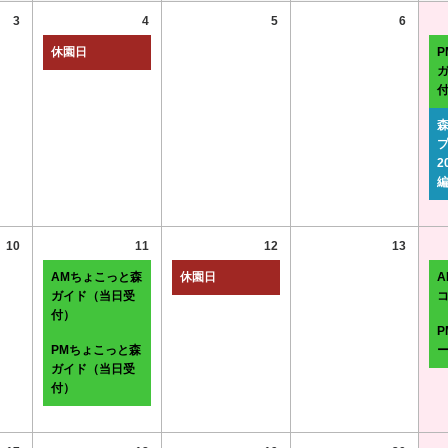
3
4
5
6
休園日
2
10
11
12
13
AMちょこっと森
休園日
A
ガイド（当日受
付）
PMちょこっと森
ガイド（当日受
付）