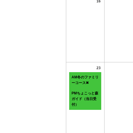
16
23
AM冬のファミリ
ーコース✖
PMちょこっと森
ガイド（当日受
付）