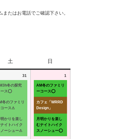
ムまたはお電話でご確認下さい。
土
日
31
1
M3h冬の探究
AM冬のファミリ
コース⭕
ーコース⭕
PM冬のファミリ
カフェ「WRRD
ーコース⚠
Design」
月明かりを楽し
月明かりを楽し
むナイトハイク
むナイトハイク
スノーシュー⚠
スノーシュー⭕