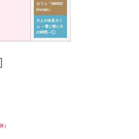
カフェ「WRRD
Design」
大人の休息タイ
ム ～雪と樹と火
の時間～⭕
て
休）