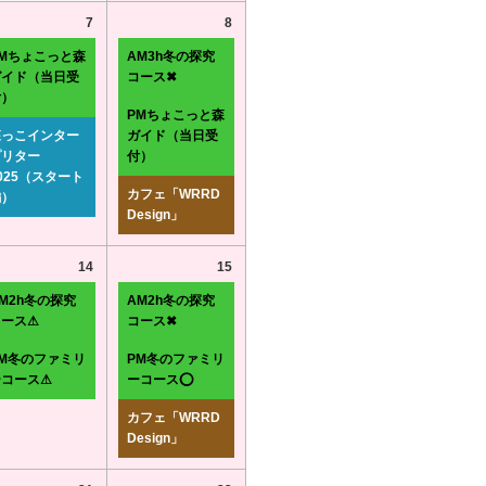
7
8
PMちょこっと森
AM3h冬の探究
ガイド（当日受
コース✖
付）
PMちょこっと森
森っこインター
ガイド（当日受
プリター
付）
025（スタート
カフェ「WRRD
編）
Design」
14
15
M2h冬の探究
AM2h冬の探究
コース⚠
コース✖
PM冬のファミリ
PM冬のファミリ
ーコース⚠
ーコース⭕
カフェ「WRRD
Design」