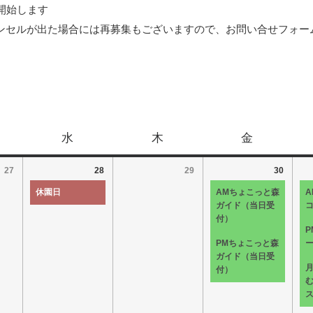
開始します
ンセルが出た場合には再募集もございますので、お問い合せフォー
水
木
金
27
28
29
30
休園日
AMちょこっと森
A
ガイド（当日受
付）
PMちょこっと森
ガイド（当日受
付）